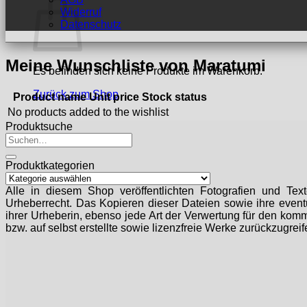
Widerruf
Datenschutz
Meine Wunschliste von Maratumi
Es befinden sich keine Produkte im Warenkorb.
Zurück zum Shop
Product name
Unit price
Stock status
No products added to the wishlist
Produktsuche
Suchen
nach:
Produktkategorien
Alle in diesem Shop veröffentlichten Fotografien und Tex
Urheberrecht. Das Kopieren dieser Dateien sowie ihre eventu
ihrer Urheberin, ebenso jede Art der Verwertung für den komm
bzw. auf selbst erstellte sowie lizenzfreie Werke zurückzugreif