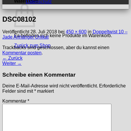
Warenkorb
Datenschutz
DSC08102
Veröffentlicht
28. Juli 2018
bei
450 × 600
in
Doppeltwist 10 –
Es befinden sich keine Produkte im Warenkorb.
Jade Anhänger Unikat
Zurück zum Shop
Trackbacks sind geschlossen, aber du kannst einen
Kommentar posten
.
←
Zurück
Weiter
→
Schreibe einen Kommentar
Deine E-Mail-Adresse wird nicht veröffentlicht.
Erforderliche
Felder sind mit
*
markiert
Kommentar
*