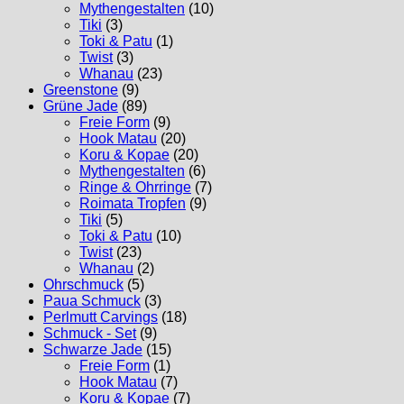
Mythengestalten
(10)
Tiki
(3)
Toki & Patu
(1)
Twist
(3)
Whanau
(23)
Greenstone
(9)
Grüne Jade
(89)
Freie Form
(9)
Hook Matau
(20)
Koru & Kopae
(20)
Mythengestalten
(6)
Ringe & Ohrringe
(7)
Roimata Tropfen
(9)
Tiki
(5)
Toki & Patu
(10)
Twist
(23)
Whanau
(2)
Ohrschmuck
(5)
Paua Schmuck
(3)
Perlmutt Carvings
(18)
Schmuck - Set
(9)
Schwarze Jade
(15)
Freie Form
(1)
Hook Matau
(7)
Koru & Kopae
(7)