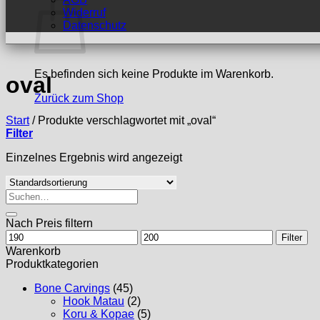
Widerruf
Datenschutz
Es befinden sich keine Produkte im Warenkorb.
oval
Zurück zum Shop
Start
/
Produkte verschlagwortet mit „oval“
Filter
Einzelnes Ergebnis wird angezeigt
Suchen
nach:
Nach Preis filtern
Min.
Max.
Filter
Preis
Preis
Warenkorb
Produktkategorien
Bone Carvings
(45)
Hook Matau
(2)
Koru & Kopae
(5)