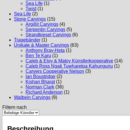
Sea Life
(1)
Twist
(1)
Sea Life
(2)
Stone Carvings
(15)
Argillit Carvings
(4)
Serpentin Carvings
(5)
Strandkiesel Carvings
(6)
Tragebänder
(1)
Unikate & Master Carvings
(63)
Anthony Bray-Heta
(1)
Ben Te Karu
(1)
Caleb & Eloy & Matoy Künstlerkooperative
(14)
Caleb Ross Ngati Tuwharetoa Kahungunu
(1)
Carvers Cooperative Nelson
(3)
Ian Boustridge
(2)
Kishan Bharat
(1)
Norman Clark
(36)
Richard Anderson
(1)
Walbein Carvings
(9)
Filtern nach
Beschreibung