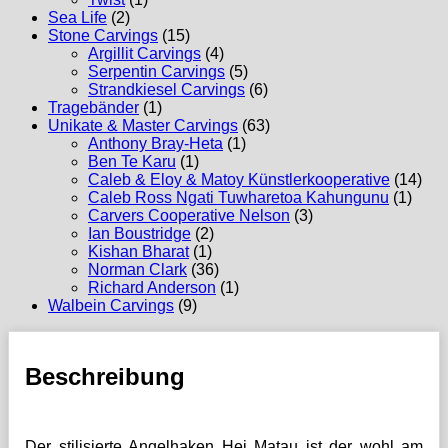
Sea Life
(2)
Stone Carvings
(15)
Argillit Carvings
(4)
Serpentin Carvings
(5)
Strandkiesel Carvings
(6)
Tragebänder
(1)
Unikate & Master Carvings
(63)
Anthony Bray-Heta
(1)
Ben Te Karu
(1)
Caleb & Eloy & Matoy Künstlerkooperative
(14)
Caleb Ross Ngati Tuwharetoa Kahungunu
(1)
Carvers Cooperative Nelson
(3)
Ian Boustridge
(2)
Kishan Bharat
(1)
Norman Clark
(36)
Richard Anderson
(1)
Walbein Carvings
(9)
Beschreibung
Der stilisierte Angelhaken Hei Matau ist der wohl am