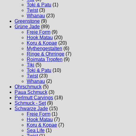
Toki & Patu
(1)
Twist
(3)
Whanau
(23)
Greenstone
(9)
Grüne Jade
(89)
Freie Form
(9)
Hook Matau
(20)
Koru & Kopae
(20)
Mythengestalten
(6)
Ringe & Ohrringe
(7)
Roimata Tropfen
(9)
Tiki
(5)
Toki & Patu
(10)
Twist
(23)
Whanau
(2)
Ohrschmuck
(5)
Paua Schmuck
(3)
Perlmutt Carvings
(18)
Schmuck - Set
(9)
Schwarze Jade
(15)
Freie Form
(1)
Hook Matau
(7)
Koru & Kopae
(7)
Sea Life
(1)
Twist
(1)