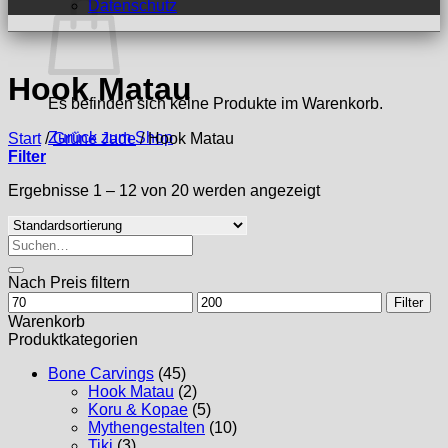
Datenschutz
Hook Matau
Es befinden sich keine Produkte im Warenkorb.
Zurück zum Shop
Start
/
Grüne Jade
/
Hook Matau
Filter
Ergebnisse 1 – 12 von 20 werden angezeigt
Suchen
nach:
Nach Preis filtern
Min.
Max.
Filter
Preis
Preis
Warenkorb
Produktkategorien
Bone Carvings
(45)
Hook Matau
(2)
Koru & Kopae
(5)
Mythengestalten
(10)
Tiki
(3)