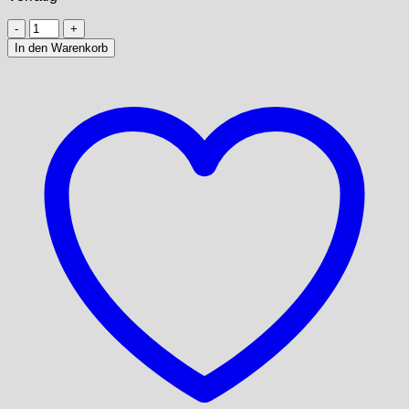
Matau
-
In den Warenkorb
Jade
Hook
Anhänger
Menge