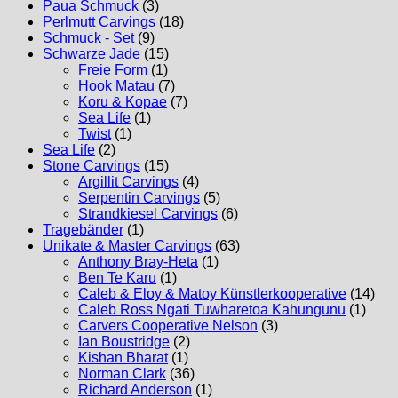
Paua Schmuck
(3)
Perlmutt Carvings
(18)
Schmuck - Set
(9)
Schwarze Jade
(15)
Freie Form
(1)
Hook Matau
(7)
Koru & Kopae
(7)
Sea Life
(1)
Twist
(1)
Sea Life
(2)
Stone Carvings
(15)
Argillit Carvings
(4)
Serpentin Carvings
(5)
Strandkiesel Carvings
(6)
Tragebänder
(1)
Unikate & Master Carvings
(63)
Anthony Bray-Heta
(1)
Ben Te Karu
(1)
Caleb & Eloy & Matoy Künstlerkooperative
(14)
Caleb Ross Ngati Tuwharetoa Kahungunu
(1)
Carvers Cooperative Nelson
(3)
Ian Boustridge
(2)
Kishan Bharat
(1)
Norman Clark
(36)
Richard Anderson
(1)