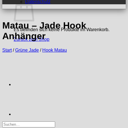
Datenschutz
Matau – Jade Hook
Es befinden sich keine Produkte im Warenkorb.
Anhänger
Zurück zum Shop
Start
/
Grüne Jade
/
Hook Matau
Suchen