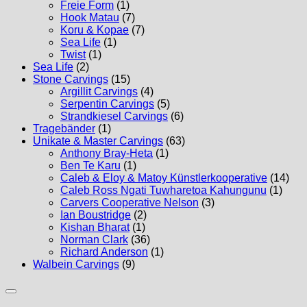
Freie Form
(1)
Hook Matau
(7)
Koru & Kopae
(7)
Sea Life
(1)
Twist
(1)
Sea Life
(2)
Stone Carvings
(15)
Argillit Carvings
(4)
Serpentin Carvings
(5)
Strandkiesel Carvings
(6)
Tragebänder
(1)
Unikate & Master Carvings
(63)
Anthony Bray-Heta
(1)
Ben Te Karu
(1)
Caleb & Eloy & Matoy Künstlerkooperative
(14)
Caleb Ross Ngati Tuwharetoa Kahungunu
(1)
Carvers Cooperative Nelson
(3)
Ian Boustridge
(2)
Kishan Bharat
(1)
Norman Clark
(36)
Richard Anderson
(1)
Walbein Carvings
(9)