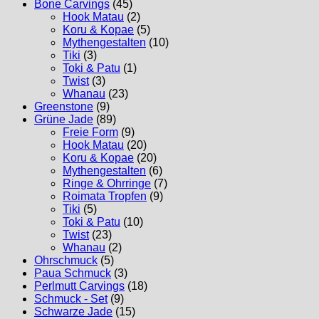
Bone Carvings
(45)
Hook Matau
(2)
Koru & Kopae
(5)
Mythengestalten
(10)
Tiki
(3)
Toki & Patu
(1)
Twist
(3)
Whanau
(23)
Greenstone
(9)
Grüne Jade
(89)
Freie Form
(9)
Hook Matau
(20)
Koru & Kopae
(20)
Mythengestalten
(6)
Ringe & Ohrringe
(7)
Roimata Tropfen
(9)
Tiki
(5)
Toki & Patu
(10)
Twist
(23)
Whanau
(2)
Ohrschmuck
(5)
Paua Schmuck
(3)
Perlmutt Carvings
(18)
Schmuck - Set
(9)
Schwarze Jade
(15)