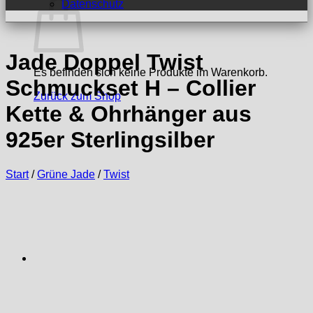
Datenschutz
Jade Doppel Twist
Es befinden sich keine Produkte im Warenkorb.
Schmuckset H – Collier
Zurück zum Shop
Kette & Ohrhänger aus
925er Sterlingsilber
Start
/
Grüne Jade
/
Twist