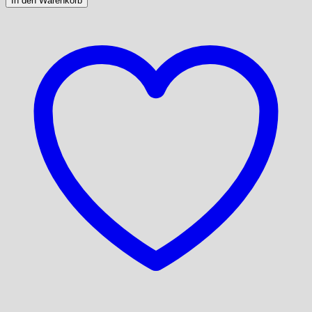
In den Warenkorb
Twist
Schmuckset
H
-
Collier
Kette
&
Ohrhänger
aus
925er
Sterlingsilber
Menge